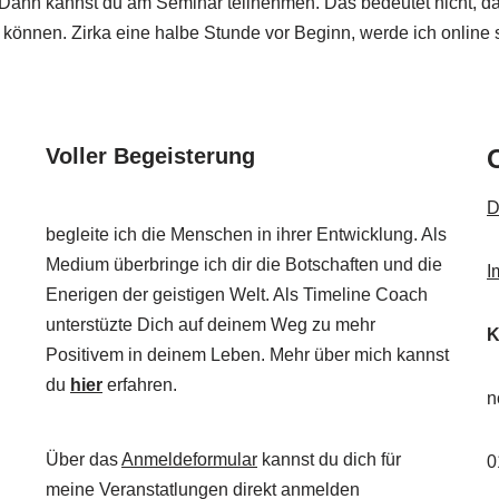
Dann kannst du am Seminar teilnehmen. Das bedeutet nicht, das
u können. Zirka eine halbe Stunde vor Beginn, werde ich online
Voller Begeisterung
O
D
begleite ich die Menschen in ihrer Entwicklung. Als
Medium überbringe ich dir die Botschaften und die
I
Enerigen der geistigen Welt. Als Timeline Coach
unterstüzte Dich auf deinem Weg zu mehr
K
Positivem in deinem Leben. Mehr über mich kannst
du
hier
erfahren.
n
Über das
Anmeldeformular
kannst du dich für
0
meine Veranstatlungen direkt anmelden