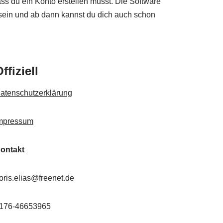
s du ein Konto erstellen musst. Die Software
 sein und ab dann kannst du dich auch schon
ffiziell
atenschutzerklärung
mpressum
ontakt
oris.elias@freenet.de
176-46653965