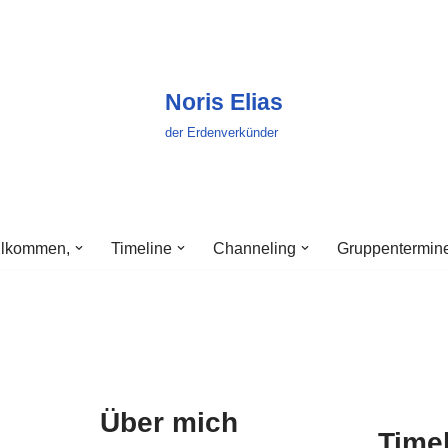
Noris Elias
der Erdenverkünder
llkommen,
Timeline
Channeling
Gruppentermin
s
Über mich
Time