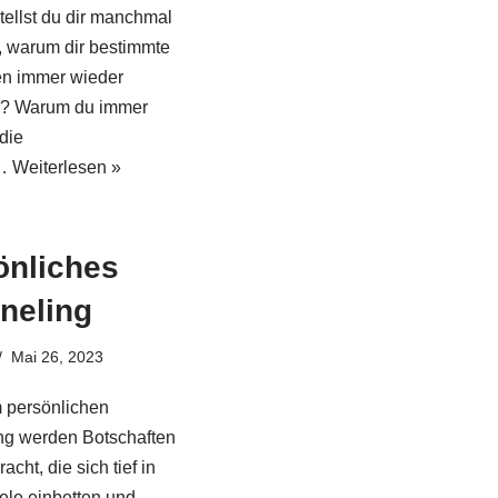
tellst du dir manchmal
, warum dir bestimmte
en immer wieder
n? Warum du immer
die
n…
Weiterlesen »
önliches
neling
Mai 26, 2023
 persönlichen
ng werden Botschaften
acht, die sich tief in
ele einbetten und