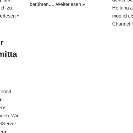
berühren.…
Weiterlesen »
ich zu
Heilung a
erlesen »
möglich. 
Channel
r
itta
iermit
em
ens
aden. Wir
BBServer
rem