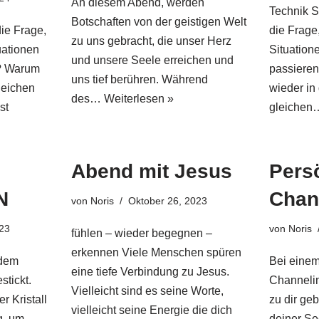
An diesem Abend, werden
Technik S
Botschaften von der geistigen Welt
die Frage,
die Frage
zu uns gebracht, die unser Herz
uationen
Situation
und unsere Seele erreichen und
? Warum
passiere
uns tief berühren. Während
leichen
wieder in 
des…
Weiterlesen »
st
gleiche
Abend mit Jesus
Pers
N
Chan
von
Noris
Oktober 26, 2023
023
von
Noris
fühlen – wieder begegnen –
erkennen Viele Menschen spüren
 dem
Bei einem
eine tiefe Verbindung zu Jesus.
stickt.
Channeli
Vielleicht sind es seine Worte,
r Kristall
zu dir gebr
vielleicht seine Energie die dich
g, um
deiner Se