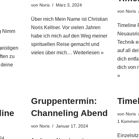
von
Noris
März 3, 2024
von
Noris
Über mich Mein Name ist Christian
Timeline F
Noris Kellner. Vor vielen Jahren
ng Nimm
Neuausric
habe ich mich auf den Weg meiner
Technik er
spirituellen Reise gemacht und
geistigen
auf all de
vieles über mich…
Weiterlesen »
ften zu
dich entfa
 deine
dich von
»
Gruppentermin:
Timel
line
Channeling Abend
von
Noris
1 Komment
von
Noris
Januar 17, 2024
Einzelsitz
024